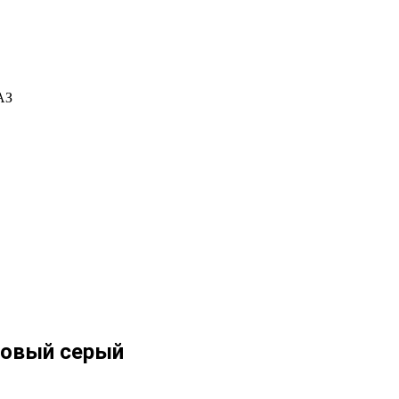
АЗ
товый серый