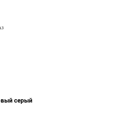
АЗ
овый серый