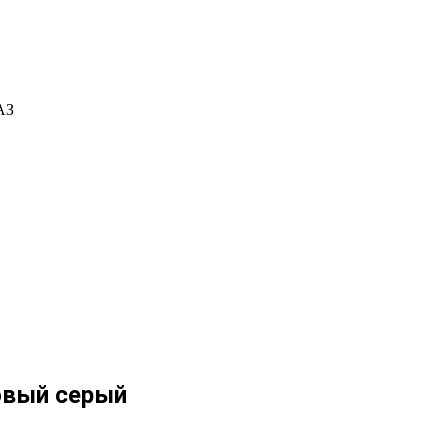
АЗ
овый серый