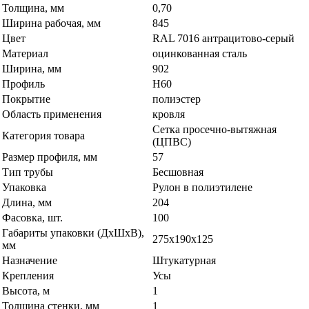
Толщина, мм
0,70
Ширина рабочая, мм
845
Цвет
RAL 7016 антрацитово-серый
Материал
оцинкованная сталь
Ширина, мм
902
Профиль
H60
Покрытие
полиэстер
Область применения
кровля
Сетка просечно-вытяжная
Категория товара
(ЦПВС)
Размер профиля, мм
57
Тип трубы
Бесшовная
Упаковка
Рулон в полиэтилене
Длина, мм
204
Фасовка, шт.
100
Габариты упаковки (ДхШхВ),
275х190х125
мм
Назначение
Штукатурная
Крепления
Усы
Высота, м
1
Толщина стенки, мм
1