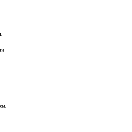
и.
ти
ем.